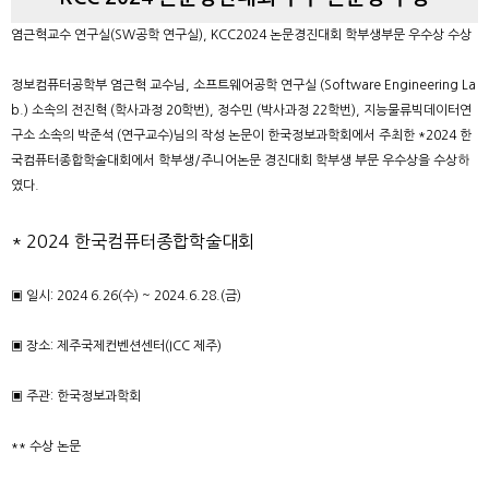
염근혁교수 연구실(SW공학 연구실), KCC2024 논문경진대회 학부생부문 우수상 수상
정보컴퓨터공학부 염근혁 교수님, 소프트웨어공학 연구실 (Software Engineering La
b.) 소속의 전진혁 (학사과정 20학번), 정수민 (박사과정 22학번), 지능물류빅데이터연
구소 소속의 박준석 (연구교수)님의 작성 논문이 한국정보과학회에서 주최한 *2024 한
국컴퓨터종합학술대회에서 학부생/주니어논문 경진대회 학부생 부문 우수상을 수상하
였다.
* 2024 한국컴퓨터종합학술대회
▣ 일시: 2024 6.26(수) ~ 2024.6.28.(금)
▣ 장소: 제주국제컨벤션센터(ICC 제주)
▣ 주관: 한국정보과학회
** 수상 논문