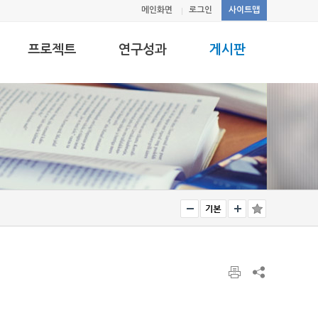
메인화면
로그인
사이트맵
프로젝트
연구성과
게시판
전체 프로젝트
학술지 논문
연구실소식
진행중인 프로젝
학술회의 논문
Q & A
트
특허
사진첩
완료된 프로젝트