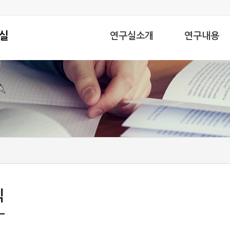
실
연구실소개
연구내용
연구실소개
멀티클라우드
지도교수
마이크로서비스
연구실구성원
허가형 블록체인
플랫폼
졸업생현황
오시는길
식