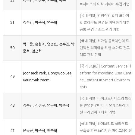
52
정수민, 김정구, 염근혁, 박준
로서비스의 이력 데이터 수집 기법
[국내 저널] 안정적인 멀티 프라이
51
정수민, 박준석, 염근혁
빗 클라우드 환경을 지원하기 위한
공통 운영 리소스 관리 기법
[국내 저널] 허가형 블록체인의 트
박도준, 송현아, 엄정빈, 정수민, 박
50
랜잭션 최적화를 위한 스마트 컨트
준석, 염근혁
랙트 관리 기법
[국외 SCI(E)] Content Service Pl
Joonseok Park, Dongwoo Lee,
atform for Providing User-Cent
49
Keunhyuk Yeom
ric Content in Smart Environm
ents
[국내 저널] 마이크로서비스의 특징
48
정수민, 김정구, 염근혁, 박준석
을 반영한 컨테이너 오케스트레이
션 프레임워크 배치 기법
[국내 저널] 하이브리드 클라우드
47
윤동규, 박준석, 염근혁
구축을 위한 IaC 기반 마이그레이션