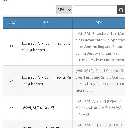
번호
저자
제목
[국외 저널] Bespoke Virtual Mac
hine Orchestrator: An Approac
Joonseok Park, Sumin Jeong, K
55
h for Constructing and Reconfi
eunhyuk Yeom
guring Bespoke Virtual Machin
e in Private Cloud Environment
[국외 SCI(E)] Smart Contract Br
Joonseok Park,Sumin Jeong, Ke
oker: Improving Smart Contrac
54
unhyuk Yeom
t Reusability in a Blockchain En
vironment
[국내 저널] AI 기반의 클라우드 인
53
정수민, 박준석, 염근혁
스턴스 마이그레이션을 위한 학습
피처 모델
[국내 저널] 컨테이너 기반 마이크